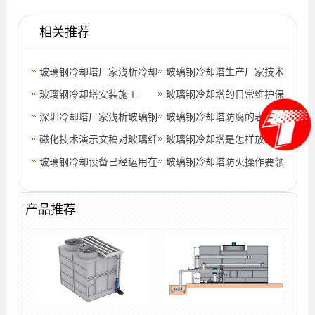
相关推荐
玻璃钢冷却塔厂家浅析冷却
玻璃钢冷却塔生产厂家技术
塔故障的解决(玻璃钢冷却
玻璃钢冷却塔安装施工
玻璃钢冷却塔的日常维护保
塔供应厂
深圳冷却塔厂家浅析玻璃钢
养(河南玻璃钢冷却塔保养)
玻璃钢冷却塔防腐的表面处
冷却塔怎么治理产生的噪
磁化技术演示文稿对玻璃纤
理方法(防腐玻璃钢冷却塔
玻璃钢冷却塔是怎样放水
音?
维增强塑料冷却塔
玻璃钢冷却设备已经运用在
市场行情
的？(玻璃钢冷却塔操作方
玻璃钢冷却塔防火操作要领
工业领域当中(玻璃钢设备
法)
(玻璃钢冷却塔防火措施)
的设计寿
产品推荐