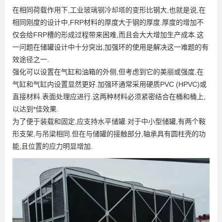
在相同荷载作用下,工业
玻璃钢冷却塔
的变形比钢大,也就是说,在
相同刚度的设计中,FRP材料的厚度大于钢的厚度.厚度的增加不
仅会给FRP槽的形成过程带来困难,而且会大大增加生产成本.这
一问题在储罐设计中十分突出,加强环的使用是解决这一难题的有
效途径之一.
强化可以设置在气缸和油箱的外侧,但考虑到它的美丽或强度,在
气缸和气缸内设置显然更好.加强环通常采用硬质PVC (HPVC)或
直接材料.表面处理应进行.这两种材料必须紧密结合在桶和桶上,
以达到*佳效果.
为了便于装载和固定,应支持水平储罐.对于中小型储罐,有两个鞍
形支架,与吊梁相同.但在与储罐的接触部分,轴承具有圆柱壳的功
能,且位置的应力明显增加.