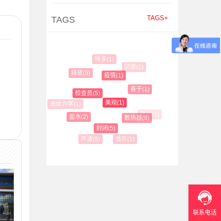
TAGS+
TAGS
得多(1)
防雷(1)
排放(5)
疫情(1)
便是(2)
善于(1)
检查员(5)
美观(1)
流体力学(1)
胶片(1)
盐水(2)
散热器(8)
封闭(5)
香灰(1)
声波(5)
联系电话