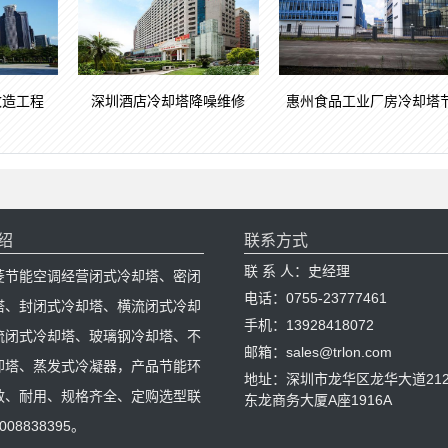
改造工程
深圳酒店冷却塔降噪维修
惠州食品工业厂房冷却塔
绍
联系方式
联 系 人：史经理
菱节能空调经营闭式冷却塔、密闭
电话：0755-23777461
塔、封闭式冷却塔、横流闭式冷却
手机：13928418072
流闭式冷却塔、玻璃钢冷却塔、不
邮箱：sales@trlon.com
却塔、蒸发式冷凝器，产品节能环
地址：深圳市龙华区龙华大道212
效、耐用、规格齐全、定购选型联
东龙商务大厦A座1916A
08838395。