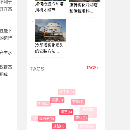
不利于
如何改造冷却塔
旋转雾化冷却塔
其在高
风机才能节...
和传统填料...
性能下
的运行
冷却塔雾化喷头
的安装方法...
产生水
议提高
TAGS+
TAGS
用成
轻工业(1)
排风口(1)
发展(1)
有用(1)
扩散(1)
电阻器(1)
调整(4)
螺丝(2)
环保(3)
或者是(9)
规整(1)
变频器(2)