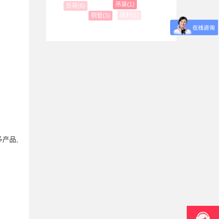
吊装(1)
负荷(6)
便利(1)
铜管(3)
产品,