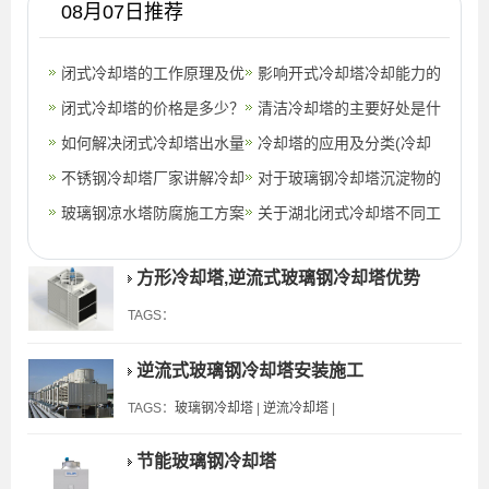
08月07日推荐
闭式冷却塔的工作原理及优
影响开式冷却塔冷却能力的
势(闭式冷却塔工作讲解)
闭式冷却塔的价格是多少？
因素(闭式冷却塔与开式冷
​清洁冷却塔的主要好处是什
如何解决闭式冷却塔出水量
却塔)
么？
冷却塔的应用及分类(冷却
温度过高难题？(冷却水塔
不锈钢冷却塔厂家讲解冷却
塔的种类有哪些)
对于玻璃钢冷却塔沉淀物的
出水温度过高的原因)
塔防冻措施(商业不锈钢冷
玻璃钢凉水塔防腐施工方案
清洗值得重视？,节能玻璃
关于湖北闭式冷却塔不同工
却塔工艺)
(厦门防腐型玻璃钢凉水塔)
钢冷却塔
况下的防冻措施(湖北闭式
方形冷却塔,逆流式玻璃钢冷却塔优势
冷却塔怎么用)
TAGS：
逆流式玻璃钢冷却塔安装施工
TAGS：
玻璃钢冷却塔
|
逆流冷却塔
|
节能玻璃钢冷却塔