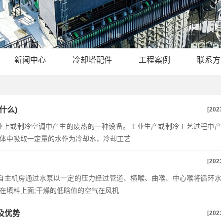
新闻中心
冷却塔配件
工程案例
联系方
什么)
[202
业上或制冷空调中产生的废热的一种设备。工业生产或制冷工艺过程中
体中吸取一定量的水作为冷却水，冷却工艺
[202
水自主机房通过水泵以一定的压力经过管道、横喉、曲喉、中心喉将循环
在填料上面;干燥的低晗值的空气在风机
及优势
[202