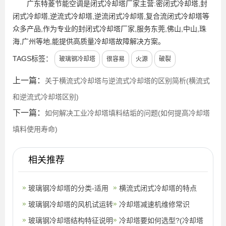
广东特菱节能空调是闭式冷却塔厂家主营:密闭式冷却塔,封
闭式冷却塔,逆流式冷却塔,逆流闭式冷却塔,复合流闭式冷却塔等
众多产品,作为专业的封闭式冷却塔厂家,服务东莞,佛山,中山,珠
海,广州等地,能提供高质量冷却塔故障解决方案。
TAGS标签：
玻璃钢冷却塔
很容易
火源
破裂
上一篇：
关于横流式冷却塔与逆流式冷却塔的区别简析(横流式
和逆流式冷却塔区别)
下一篇：
如何解决工业冷却塔填料结垢的问题(如何提高冷却塔
填料使用寿命)
相关推荐
玻璃钢冷却塔的分类-适用
横流式闭式冷却塔的特点
范围-结构形式(工业型玻璃
玻璃钢冷却塔的风机试运转
(太原横流闭式冷却塔安装)
冷却塔减速机维修常识
钢冷却塔
及安装要求?(玻璃钢冷却塔
玻璃钢冷却塔结构特征说明
冷却塔要如何选型?(冷却塔